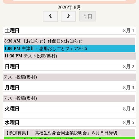
2026年 8月
今日
土曜日
8月 1
土
8:30 AM
【お知らせ】休館日のお知らせ
曜
土
1:00 PM
中津川・恵那おしごとフェア2026
日,
曜
土
11:30 PM
テスト投稿(奥村)
8
日,
曜
日曜日
8月 2
月
8
日,
1st
月
8
土
テスト投稿(奥村)
2026
1st
月
曜
2026
月曜日
8月 3
1st
日,
2026
8
土
テスト投稿(奥村)
月
曜
火曜日
8月 4
1st
日,
2026
8
水曜日
8月 5
月
1st
水
【参加募集】「高校生対象合同企業説明会」８月５日締切_
2026