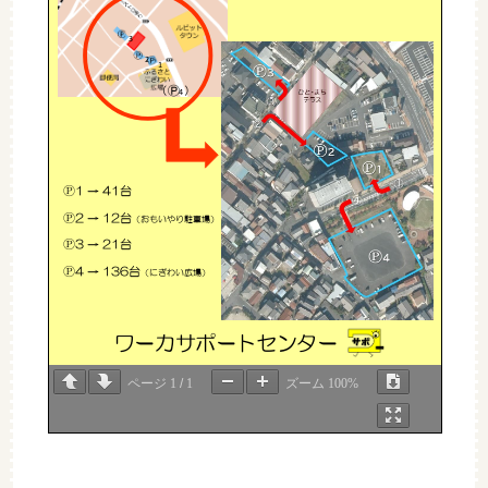
＊申込書＊
リーダー育成実践セミナー
事業所
3
会社名
2
所属
ＴＥＬ
1
申込担当者
連絡先
氏名
ＦＡＸ
（
Ⓟ
）
4
参加者（１事業所３名まで）
職種
性別
年齢
①
（ふりがな）
氏名
男・女
職種
性別
年齢
②
（ふりがな）
氏名
男・女
Ⓟ
1
→
41
台
職種
性別
年齢
③
（ふりがな）
Ⓟ
2
→
12
台
（
おもいやり駐車場）
氏名
男・女
Ⓟ
3
→
21
台
※
ＦＡＸにてお送りください
ＦＡＸ０５７３ー６５－１０７７
Ⓟ
4
→
136
台
（にぎわい広場）
ワーカサポートセンター
ページ
1
/
1
ズーム
100%