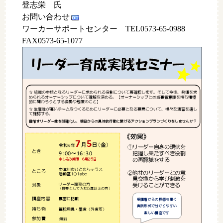
登志栄 氏
お問い合わせ
ワーカーサポートセンター TEL0573-65-0988
FAX0573-65-1077
☆
組織の中核となるリーダーに求められる役割について再確認します。そして今後、発揮を求
められる
オーナーシップについて理解を深める。
【
オーナーシップとは当事者意識を持ち積極
的に関わろうとする姿勢や態度のこと
】
☆
生産性が高いチームをつくるためにリーダーに必要となる要素について、様々な演習を通し
て
確認する。
目指すリーダー像を明確化し、明日からの具体的行動に繋げるアクションプランづくりをしませんか？
《
効果
》
7
5
月
日
（
金
）
令和
年
6
①
リーダー自身の現状
を
とき
：
～
：
把握し果たす
べき
役割
9
0
0
16
30
の再認識をする
申し込み
期限
6
月
25
日
中津川市ひとまちテラス
ところ
②
他社のリーダーと
の意
活動室
101abc
見
交換から
学び刺激を
リーダー職務の方
受ける
ことが
できる
対象
（目安として入社
5
年以上の方）
講座内容
裏面に記載
受講者からの評価も高く
実践形式で分かりやすい
筆記用具・昼食（外食可）
持ち物
楽しい講座です
参加費
無料