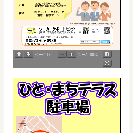
20
名（予約制・先着順）
定員
※
裏面に申込用紙があります
（株）アビリティープロデュース
講師
塩谷
登志栄
氏
年間のセミナー等は下記の
QR
コードからスケジュールが確認でき
ます
ワーカーサポートセンター
セミナー等
(
中津川市勤労者総合支援センター
)
スケジュール
HP
岐阜県
中津川市
本町
2
丁目
3
-
25
中央公民館内
2
階
☎
0573
-
65
-
0988
中津川市
ワーサポ
FAX
0573
-
65
-
1077
日・月・祝日は定休
ページ
1
/
2
ズーム
100%
＊講座内容＊
☆求められる役割を考える
...
チームの中核として
☆問題
意識
を高める
...
探す問題に対する感性を高める
☆フィードバック力を磨く
...
ポジティブとネガティブ
☆チームメンバーを巻き込む
...
真のチームとは
心理的安全性を理解する
⇒
チームに対して気兼ねなく発言できる。
安心して自分をさらけ出せる状態や雰囲気
ひと・まちテ
＊受講者の声＊
抜粋
◇部下とのミーティングの時間を増やしたい
駐車場
◇フィードバックの重要性を理解した。更に部下のモチベーションを向上させ
◇話しかけられやすい雰囲気をだしていきたいと思う
たい
ラス
◇心理的安全性
例：スペースシャトル事故
の重要性を理解した
(
)
◇他業種の方の悩みを知ることができた
ご参加
にあたり
...
・仕事着での
参加ＯＫ
・昼食
は外食もしくは各自ご持参
下さい
・
なるべく乗り合わせてお越し
下さい
・
ひざ掛け等の使用は自由
です
・受講時の飲み物ＯＫ