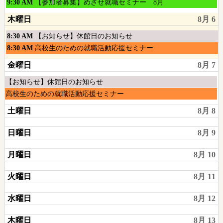
曜
水
9:30 AM
【参加者募集】めざせ就職セミナー 8月
日,
曜
木曜日
8月 6
8
日,
月
8
木
8:30 AM
【お知らせ】休館日のお知らせ
5th
月
曜
木
8:30 AM
高校生のための就職活動応援セミナー
2026
5th
日,
曜
2026
金曜日
8月 7
8
日,
月
8
木
【お知らせ】休館日のお知らせ
6th
月
曜
木
高校生のための就職活動応援セミナー
2026
6th
日,
曜
2026
土曜日
8月 8
8
日,
月
8
日曜日
8月 9
6th
月
2026
6th
月曜日
8月 10
2026
火曜日
8月 11
水曜日
8月 12
木曜日
8月 13