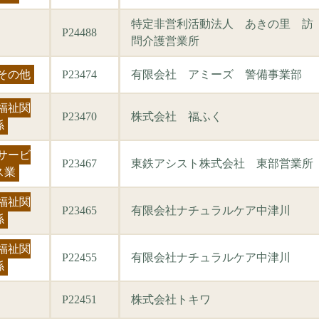
特定非営利活動法人 あきの里 訪
P24488
問介護営業所
その他
P23474
有限会社 アミーズ 警備事業部
福祉関
P23470
株式会社 福ふく
係
サービ
P23467
東鉄アシスト株式会社 東部営業所
ス業
福祉関
P23465
有限会社ナチュラルケア中津川
係
福祉関
P22455
有限会社ナチュラルケア中津川
係
P22451
株式会社トキワ