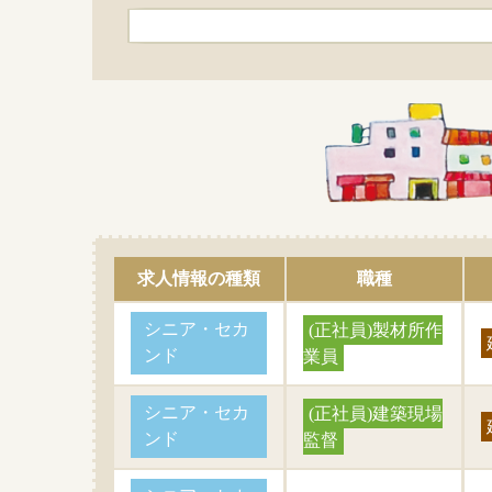
求人情報の種類
職種
シニア・セカ
(正社員)製材所作
ンド
業員
シニア・セカ
(正社員)建築現場
ンド
監督