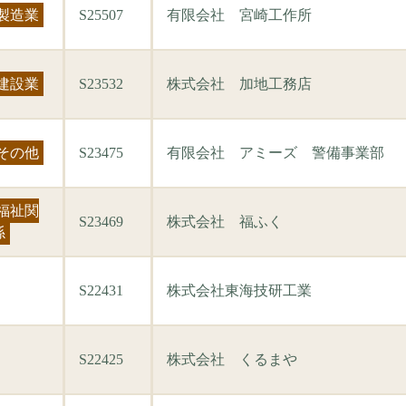
製造業
S25507
有限会社 宮崎工作所
建設業
S23532
株式会社 加地工務店
その他
S23475
有限会社 アミーズ 警備事業部
福祉関
S23469
株式会社 福ふく
係
S22431
株式会社東海技研工業
S22425
株式会社 くるまや