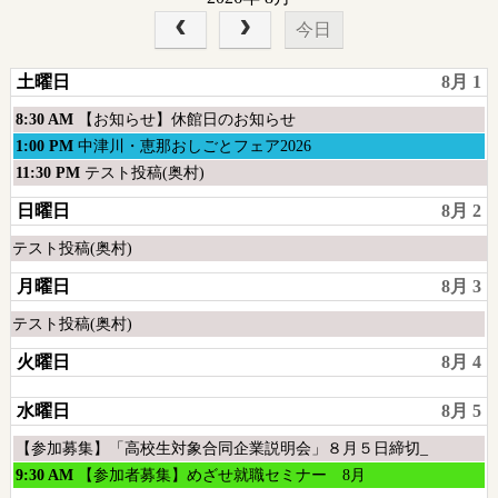
今日
土曜日
8月 1
土
8:30 AM
【お知らせ】休館日のお知らせ
曜
土
1:00 PM
中津川・恵那おしごとフェア2026
日,
曜
土
11:30 PM
テスト投稿(奥村)
8
日,
曜
日曜日
8月 2
月
8
日,
1st
月
8
土
テスト投稿(奥村)
2026
1st
月
曜
2026
月曜日
8月 3
1st
日,
2026
8
土
テスト投稿(奥村)
月
曜
火曜日
8月 4
1st
日,
2026
8
水曜日
8月 5
月
1st
水
【参加募集】「高校生対象合同企業説明会」８月５日締切_
2026
曜
水
9:30 AM
【参加者募集】めざせ就職セミナー 8月
日,
曜