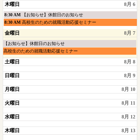
木曜日
8月 6
8
日,
月
8
木
8:30 AM
【お知らせ】休館日のお知らせ
5th
月
曜
木
8:30 AM
高校生のための就職活動応援セミナー
2026
5th
日,
曜
2026
金曜日
8月 7
8
日,
月
8
木
【お知らせ】休館日のお知らせ
6th
月
曜
木
高校生のための就職活動応援セミナー
2026
6th
日,
曜
2026
土曜日
8月 8
8
日,
月
8
日曜日
8月 9
6th
月
2026
6th
月曜日
8月 10
2026
火曜日
8月 11
水曜日
8月 12
木曜日
8月 13