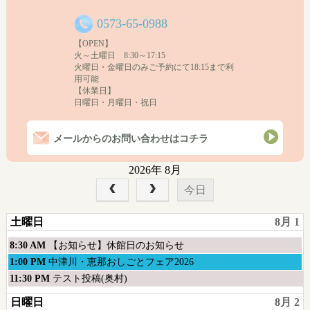
≪
担当職
≫
(
)
技能
・
営業
・
事務
・
その他
ご参加にあたり
...
0573-65-0988
(
)
ふりがな
③
・
2
日間両日参加
でお願いします。
氏
名
・当日は
8
：
50
までに受付をお済ませ下さい。
(8
：
30
開場ですので、それより前は入場できません
)
【OPEN】
(
男・女
／
)
新入社員
入社
才
年目
火～土曜日 8:30～17:15
☑
新入社員
or
若年社員
をつけて下さい。
(
入社年目
)
火曜日・金曜日のみご予約にて18:15まで利
用可能
【休業日】
開催会場は、
中津川文化会館
です。
日曜日・月曜日・祝日
当日はお気をつけてお越し下さい。
駐車場は中津川市役所
・
文化会館周辺を
ご利用下さい。なるべく乗り合わせてのご来館を
お願いします。
メールからのお問い合わせはコチラ
2026年 8月
今日
土曜日
8月 1
土
8:30 AM
【お知らせ】休館日のお知らせ
曜
土
1:00 PM
中津川・恵那おしごとフェア2026
日,
曜
土
11:30 PM
テスト投稿(奥村)
8
日,
曜
日曜日
8月 2
月
8
日,