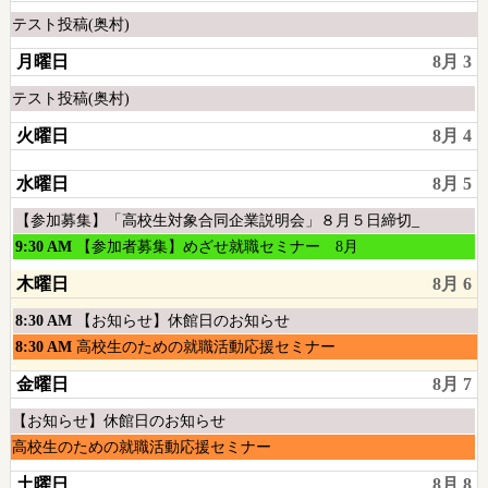
1st
月
8
土
テスト投稿(奥村)
2026
1st
月
曜
2026
月曜日
8月 3
1st
日,
2026
8
土
テスト投稿(奥村)
月
曜
火曜日
8月 4
1st
日,
2026
8
水曜日
8月 5
月
1st
水
【参加募集】「高校生対象合同企業説明会」８月５日締切_
2026
曜
水
9:30 AM
【参加者募集】めざせ就職セミナー 8月
日,
曜
木曜日
8月 6
8
日,
月
8
木
8:30 AM
【お知らせ】休館日のお知らせ
5th
月
曜
木
8:30 AM
高校生のための就職活動応援セミナー
2026
5th
日,
曜
2026
金曜日
8月 7
8
日,
月
8
木
【お知らせ】休館日のお知らせ
6th
月
曜
木
高校生のための就職活動応援セミナー
2026
6th
日,
曜
2026
土曜日
8月 8