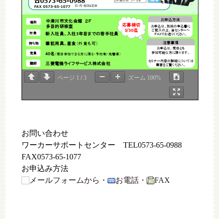
☎
0573
-
65
-
0988
中津川市
ワーサポ
日・月・祝日は定休
FAX
0573
-
65
-
1077
お申込方法
中津川市文化会館
２Ｆ
場所
応募締切
お申込は、別紙の申込書に
多目的研修室
ご記入の上、当センターへ
迄
3/30
対象
新入社員、入社
年目までの若手社員
3
ＦＡＸでお送りください。
注意
事項
持ち物
筆記用具、昼食
（外食も可）
お申込は、両日とも
参加可能な方に限ります。
定員
40
名
（両日参加できる方に限る・予約制・先着順
）
セミナー内容の詳細については
講師
三菱電機ライフサービス株式会社
裏面をご覧ください。
ページ
1
/
3
ズーム
100%
8
50
◆集合時間
：
(
8
30
)
開場
：
9
00
：
ご挨拶・オリエンテーション
・顧客満足とは
・社会人としての心構え
9
10
12
00
：
～
：
・職場での応対マナー
等
お問い合わせ
12
00
13:00
：
～
昼食休憩
各自
ワーカーサポートセンター TEL0573-65-0988
・職場での応対マナー
・訪問先でのマナー
13
00
16:10
：
～
・敬語
FAX0573-65-1077
・電話の応対
等
お申込み方法
・ビジネスマナーのまとめ
16
15
17:00
：
～
・職業人としての基本を考える
メールフォームから・
お電話・
FAX
・終了
8
50
◆集合時間
：
(
8
30
)
開場
：
9
00
：
オリエンテーション
・前日研修の振り返り