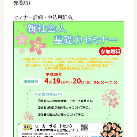
先着順）
セミナー詳細・申込用紙
参加
無料
2
(
日間を通してビジネスマナーに留まらず、社会人の基礎力
多様な人々とともに仕事を
)
行なっていく上で
必要
なこ
と
を
学
び、学生から職業人への意識改革を図ります。
新入社員のビジネスマナーを習得、コミュニケーション・対人関係能力を身に
仕事の実践行動目標を具体的に立案し
ま
す。
つけ
平成
3
0
年
4
19
20
月
日
木）
・
日（金）
9
：
00
～
17
：
00
各
(
①
社会人に必要な常識・マナーを
習得する。
(
)
②会社
組織
が求める人材について
学ぶ。
③仕事の進め方の基本について学ぶ。
ワーカーサポートセンター
(
中津川市勤労者総合支援センター
)
岐阜県中津川市手賀野
172
-
1
サンライフ中津川内