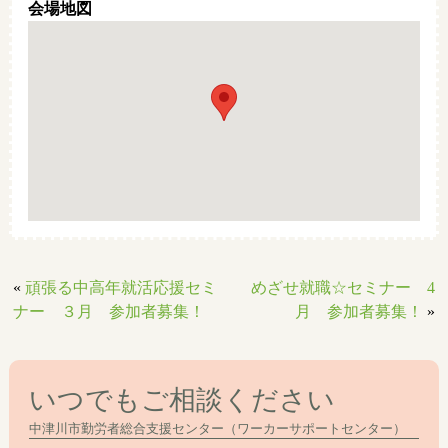
(
)
・組織人としての基本
チームワークとは？仕事の進め方など
会場地図
9
10
12
00
(
)
：
～
：
・対人関係の基本
コミュニケーションの良い環境づくり
等
12
00
13:00
：
～
昼食休憩
各自
・対人関係の基本
・コミュニケーションづくり
13
00
16:30
：
～
・グループ討議
－仕事に誇りを持って取組むために－
・会社生活の目標、決意表明
作成
等
・まとめ
16
30
17:00
：
～
・終了証授与
・アンケート記入、終了
※
午前・午後とも、適宜休憩を取ります。
※
質疑応答・デモンストレーション・休憩を交えて進めるため、スケジュールが多少前後する場合がございます。
【
4/19(
木
),
4/20(
金
)
新社会人基礎力セミナー申込書
】
FAX
送信先
(0573)65
-
1077
ワーカーサポートセンター
行
«
頑張る中高年就活応援セミ
めざせ就職☆セミナー 4
参
加
者
(1
事業所で
3
名まで。
事
業
所
3
名以上はご相談下さい
)
ナー ３月 参加者募集！
月 参加者募集！
»
≪
担当職
≫
(
)
技能
・
営業
・
事務
・
その他
会社名
(
)
ふりがな
①
氏
名
住
所
新入社員
入社
(
男・女
／
)
年目
才
TEL
≪
担当職
≫
いつでもご相談ください
(
)
技能
・
営業
・
事務
・
その他
連絡先
FAX
(
)
ふりがな
②
氏
≪
所属
≫
名
課
中津川市勤労者総合支援センター（ワーカーサポートセンター）
申込
責任者
氏名
(
男・女
／
)
新入社員
入社
才
年目