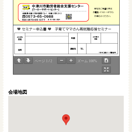
中津川市勤労者総合支援センター
参加をご希望の方は
(
)
ワーカーサポートセンター
お電話・
FAX
・
HP
から
172
-
1
岐阜県中津川市手賀野
中津川市ｻﾝﾗｲﾌ
☎
０５７３
-
６５
-
０９８８
。
お申込みください
FAX
-
-
０５７３
６５
１０７７
日・月・祝日は定休


セミナー申込書
子育てママさん再就職応援セミナー
お子様の
ふりがな
年齢
年齢
氏名
連絡先
TEL
住所
※
日中ご連絡のつく電話番号
ページ
1
/
2
ズーム
100%
サンライフ
案内図
会場地図