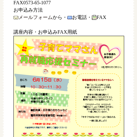
FAX0573-65-1077
お申込み方法
メールフォーム
から・
お電話・
FAX
講座内容・お申込みFAX用紙
お子様連れ
参加
OK!
※
託児所はありません
。
6
15
月
日（水）
日
にち
“働く”ということを考えたとき
時間
10
：
3
０～
11
：
3
０
本当に大丈夫かな・・・と不安を
感
じていませんか？
定員
１０
名（先着順
）
何年もの間仕事を離れて
子育てに専念してきたのですから
中津川市サンライフ
勇気が出ないのは当然のことです。
場所
教養文化室
A
・
B
このセミナーでは、みなさんの
「働きたい！」
という気持ちを大切に
何
から始めたらいいか？を
筆記用具・お子様のおもちゃなど
持ち物
一緒に考えていきます。
雇用保険受給者資格証
（受給者のみ）
「今すぐではないけど･･･」というあなたも
一緒に話しましょう！
※
求職活動
1
回に該当します。
☺
※
当日参加も可能ですが、事前にご連絡ください