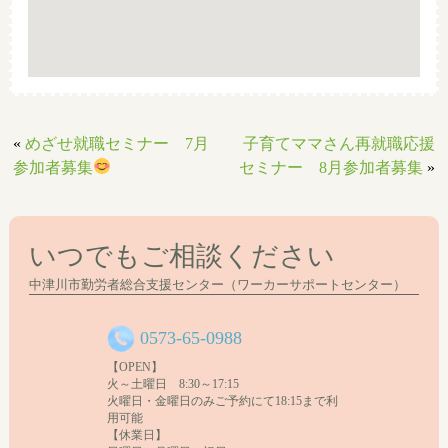
お気を
つけて
サンライフ内駐車場をご利用ください
お越し
ください♪
子育てママさん再就職応援セミナー
年間
予定
2022
年
4
月
27
日
«
めざせ就職セミナー 7月
子育てママさん再就職応援
6
月
22
日
参加者募集
セミナー 8月参加者募集
»
8
月
24
日
10
月
26
日
12
月
1
4
日
いつでもご相談ください
2023
年
2
月
22
日
中津川市勤労者総合支援センター（ワーカーサポートセンター）
0573-65-0988
【OPEN】
火～土曜日 8:30～17:15
火曜日・金曜日のみご予約にて18:15まで利
用可能
【休業日】