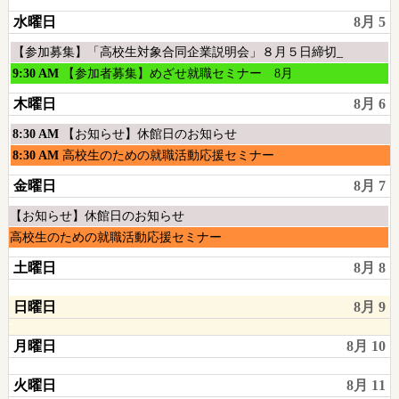
2026
8
水曜日
8月 5
月
1st
水
【参加募集】「高校生対象合同企業説明会」８月５日締切_
2026
曜
水
9:30 AM
【参加者募集】めざせ就職セミナー 8月
日,
曜
木曜日
8月 6
8
日,
月
8
木
8:30 AM
【お知らせ】休館日のお知らせ
5th
月
曜
木
8:30 AM
高校生のための就職活動応援セミナー
2026
5th
日,
曜
2026
金曜日
8月 7
8
日,
月
8
木
【お知らせ】休館日のお知らせ
6th
月
曜
木
高校生のための就職活動応援セミナー
2026
6th
日,
曜
2026
土曜日
8月 8
8
日,
月
8
日曜日
8月 9
6th
月
2026
6th
月曜日
8月 10
2026
火曜日
8月 11