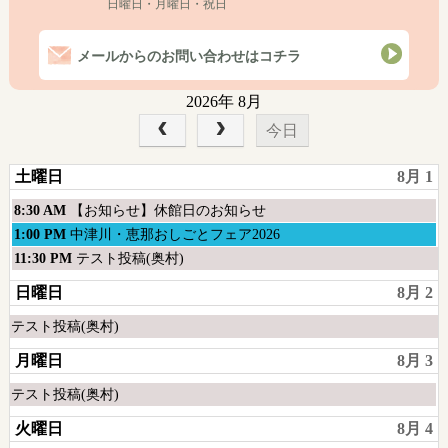
日曜日・月曜日・祝日
メールからのお問い合わせはコチラ
2026年 8月
今日
土曜日
8月 1
土
8:30 AM
【お知らせ】休館日のお知らせ
曜
土
1:00 PM
中津川・恵那おしごとフェア2026
日,
曜
土
11:30 PM
テスト投稿(奥村)
8
日,
曜
日曜日
8月 2
月
8
日,
1st
月
8
土
テスト投稿(奥村)
2026
1st
月
曜
2026
月曜日
8月 3
1st
日,
2026
8
土
テスト投稿(奥村)
月
曜
火曜日
8月 4
1st
日,