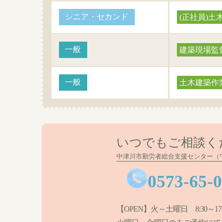
シニア・セカンド
(正社員)土
一般
建築現場監
一般
土木建築作
いつでもご相談く
中津川市勤労者総合支援センター（
0573-65-
【OPEN】火～土曜日 8:30～17: