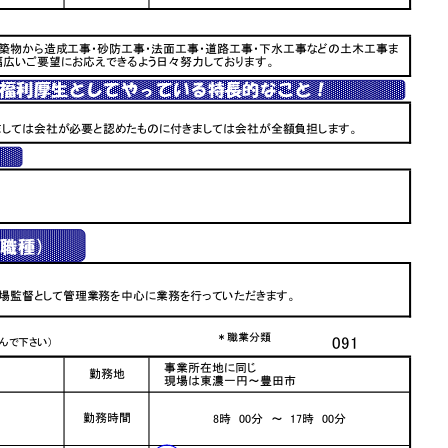
建築物から造成工事・砂防工事・法面工事・道路工事・下水工事などの土木工
広いご要望にお応えできるよう日々努力しております。
福利厚生としてやっている特長的なこと！
ましては会社が必要と認めたものに付きましては会社が全額負担します。
職種）
場監督として管理業務を中心に業務を行っていただきます。
＊職業分類
091
んで下さい)
事業所在地に同じ
勤務地
現場は東濃一円～豊田市
勤務時間
8時 00分 ～ 17時 00分