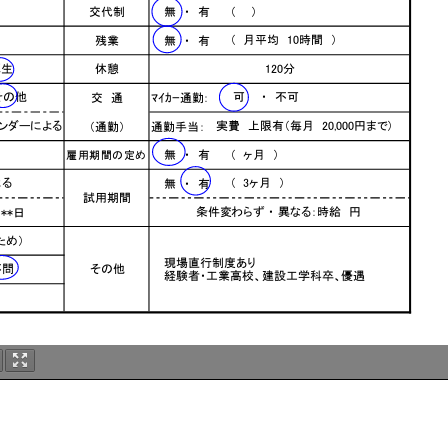
（ ）
交代制
無 ・ 有
（ 月平均 10時間 ）
残業
無 ・ 有
120分
休憩
その他
可 ・ 不可
交 通
ﾏｲｶｰ通勤：
実費 上限有（毎月 20,000円まで）
（通勤）
通勤手当：
ンダーによる
（ ヶ月 ）
無 ・ 有
雇用期間の定め
よる
（ 3ヶ月 ）
無 ・ 有
試用期間
条件変わらず ・ 異なる：時給 円
**日
ため）
現場直行制度あり
不問
その他
経験者・工業高校、建設工学科卒、優遇