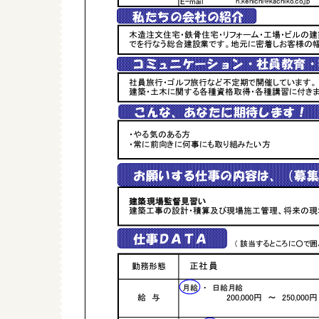
E-mail
h.kenichi@kachiko.co.jp
私たちの会社の紹介
木造注文住宅・鉄骨住宅・リフォーム・工場・ビルの
でを行なう総合建設業です。地元に密着しお客様の幅
事ま
コミュニケーション・社員教育・
社員旅行・ゴルフ旅行など不定期で開催しています。
建築・土木に関する各種資格取得・各種講習に付き
こんな、あなたに期待します！
・やる気のある方
・常に前向きに何事にも取り組みたい方
お願いする仕事の内容は、（募集
建築現場監督見習い
建築工事の設計・積算及び現場施工管理、将来の現
仕事ＤＡＴＡ
( 該当するところに○で囲
勤務形態
正社員
月給
・
日給月給
給 与
200,000円 ～ 250,000円