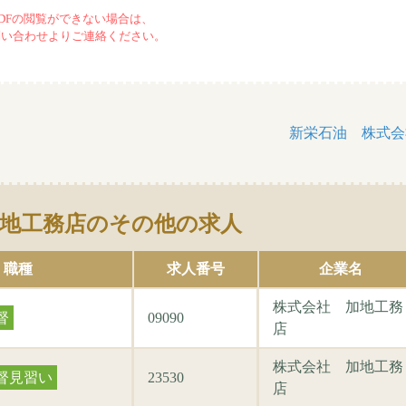
DFの閲覧ができない場合は、
問い合わせよりご連絡ください。
新栄石油 株式会
地工務店のその他の求人
職種
求人番号
企業名
株式会社 加地工務
督
09090
店
株式会社 加地工務
督見習い
23530
店