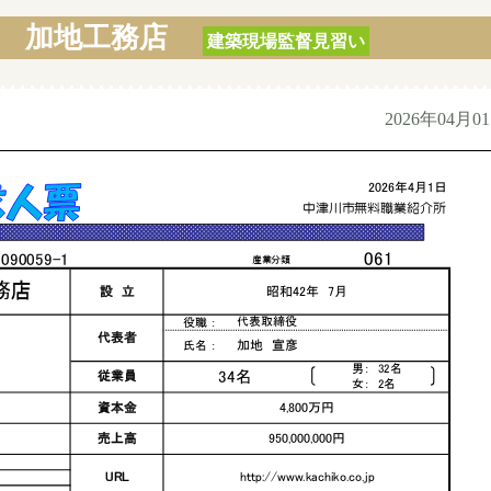
 加地工務店
建築現場監督見習い
2026年04月0
2026年4月1日
中津川市無料職業紹介所
061
090059-1
産業分類
務店
設 立
昭和42年 7月
代表取締役
役職 ：
代表者
加地 宣彦
氏名 ：
男： 32名
34名
従業員
女： 2名
資本金
4,800万円
売上高
950,000,000円
URL
http://www.kachiko.co.jp