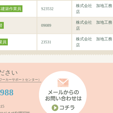
株式会社 加地工務
木建築作業員
S23532
店
株式会社 加地工務
督
09089
店
株式会社 加地工務
業員
23531
店
ださい
ワーカーサポートセンター）
0988
15