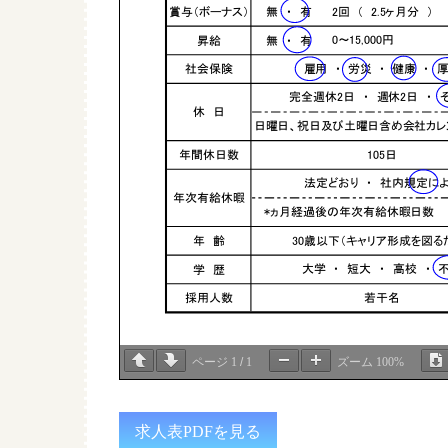
2回 （ 2.5ヶ月分 ）
無 ・ 有
賞与（ボーナス）
0～15,000円
昇給
無 ・ 有
雇用 ・ 労災 ・ 健康 ・ 厚生
社会保険
完全週休2日 ・ 週休2日 ・ 
休 日
日曜日、祝日及び土曜日含め会社カレ
105日
年間休日数
法定どおり ・ 社内規定に
年次有給休暇
*ヵ月経過後の年次有給休暇日数
30歳以下（キャリア形成を図る
年 齢
大学 ・ 短大 ・ 高校 ・ 
学 歴
若干名
採用人数
ページ
1
/
1
ズーム
100%
求人表PDFを見る